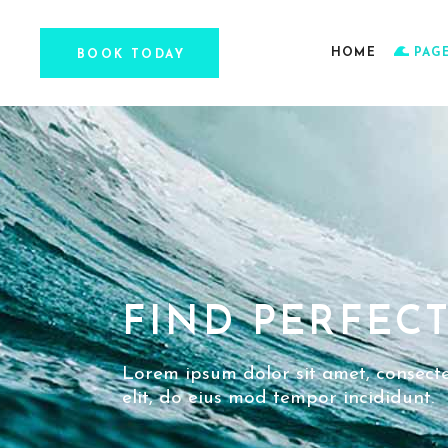
HOME
PAG
BOOK TODAY
FIND PERFECT
Lorem ipsum dolor sit amet, consecte
elit, do eius mod tempor incididunt.