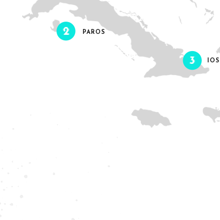
PAROS
IOS