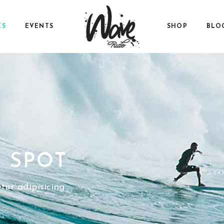
ES
EVENTS
SHOP
BLO
 SPOT
tur adipisicing