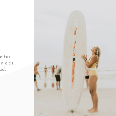
e tur
n cidi
ad.