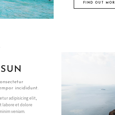
FIND OUT MO
 SUN
onsectetur
tempor incididunt.
tur adipisicing elit,
 labore et dolore
minim veniam.