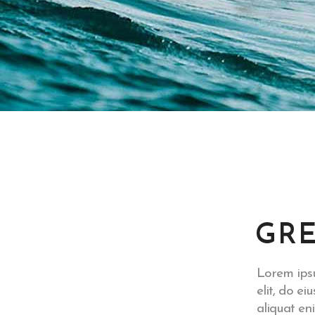
GRE
Lorem ipsu
elit, do e
aliquat en