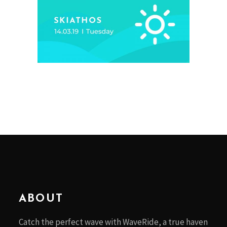
ABOUT
Catch the perfect wave with WaveRide, a true haven