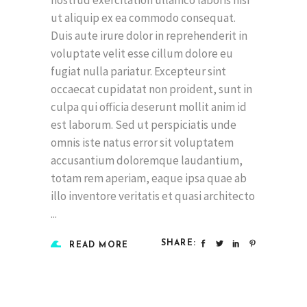
nostrud exercitation ullamco laboris nisi
ut aliquip ex ea commodo consequat.
Duis aute irure dolor in reprehenderit in
voluptate velit esse cillum dolore eu
fugiat nulla pariatur. Excepteur sint
occaecat cupidatat non proident, sunt in
culpa qui officia deserunt mollit anim id
est laborum. Sed ut perspiciatis unde
omnis iste natus error sit voluptatem
accusantium doloremque laudantium,
totam rem aperiam, eaque ipsa quae ab
illo inventore veritatis et quasi architecto
SHARE:
READ MORE