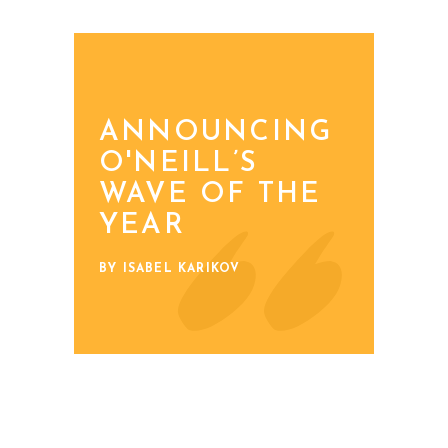
ANNOUNCING
O'NEILL’S
WAVE OF THE
YEAR
BY ISABEL KARIKOV